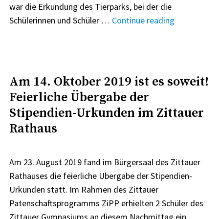
war die Erkundung des Tierparks, bei der die
"Tierpark-
Schülerinnen und Schüler …
Continue reading
Projekt
der
neuen
fünften
Am 14. Oktober 2019 ist es soweit!
Klassen"
Feierliche Übergabe der
Stipendien-Urkunden im Zittauer
Rathaus
Am 23. August 2019 fand im Bürgersaal des Zittauer
Rathauses die feierliche Übergabe der Stipendien-
Urkunden statt. Im Rahmen des Zittauer
Patenschaftsprogramms ZiPP erhielten 2 Schüler des
Zittauer Gymnasiums an diesem Nachmittag ein