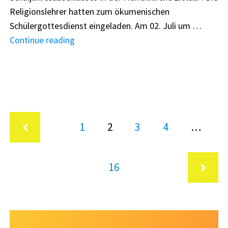
Religionslehrer hatten zum ökumenischen
Zittauer
Schülergottesdienst eingeladen. Am 02. Juli um …
Rathaus"
"Wage
Continue reading
´was
Neues!"
Seitennummerierung
Page
Page
Page
Page
1
2
3
4
…
der
Beiträge
Vorherige
Page
16
Nächste