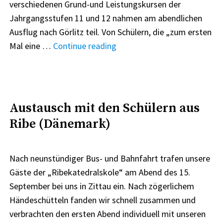
verschiedenen Grund-und Leistungskursen der
Jahrgangsstufen 11 und 12 nahmen am abendlichen
Ausflug nach Görlitz teil. Von Schülern, die „zum ersten
"Ein
Mal eine …
Continue reading
Theaterbesuch
aus
dem
Ü-
Austausch mit den Schülern aus
Ei"
Ribe (Dänemark)
Nach neunstündiger Bus- und Bahnfahrt trafen unsere
Gäste der „Ribekatedralskole“ am Abend des 15.
September bei uns in Zittau ein. Nach zögerlichem
Händeschütteln fanden wir schnell zusammen und
verbrachten den ersten Abend individuell mit unseren