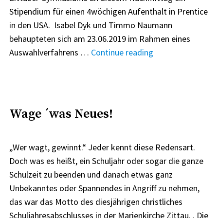
Stipendium für einen 4wöchigen Aufenthalt in Prentice
in den USA. Isabel Dyk und Timmo Naumann
behaupteten sich am 23.06.2019 im Rahmen eines
"Am
Auswahlverfahrens …
Continue reading
14.
Oktober
2019
ist
Wage ´was Neues!
es
soweit!
„Wer wagt, gewinnt.“ Jeder kennt diese Redensart.
Feierliche
Doch was es heißt, ein Schuljahr oder sogar die ganze
Übergabe
Schulzeit zu beenden und danach etwas ganz
der
Unbekanntes oder Spannendes in Angriff zu nehmen,
Stipendien-
das war das Motto des diesjährigen christliches
Urkunden
Schuljahresabschlusses in der Marienkirche Zittau. . Die
im