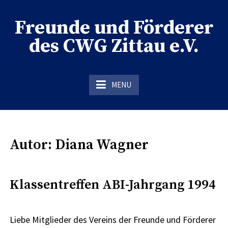
Skip
to
Freunde und Förderer
content
des CWG Zittau e.V.
der Förderverein des CWG Zittau
MENU
Autor:
Diana Wagner
Klassentreffen ABI-Jahrgang 1994
Liebe Mitglieder des Vereins der Freunde und Förderer