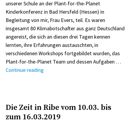
unserer Schule an der Plant-for-the-Planet
Kinderkonferenz in Bad Hersfeld (Hessen) in
Begleitung von mir, Frau Evers, teil. Es waren
insgesamt 80 Klimabotschafter aus ganz Deutschland
angereist, die sich an diesen drei Tagen kennen
lernten, ihre Erfahrungen austauschten, in
verschiedenen Workshops fortgebildet wurden, das
Plant-for-the-Planet Team und dessen Aufgaben …
"Wir
Continue reading
–
die
Klimabotschafter
–
Die Zeit in Ribe vom 10.03. bis
sagen
zum 16.03.2019
Danke!"