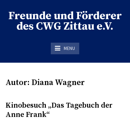
Skip
to
Freunde und Förderer
content
des CWG Zittau e.V.
der Förderverein des CWG Zittau
MENU
Autor:
Diana Wagner
Kinobesuch „Das Tagebuch der
Anne Frank“