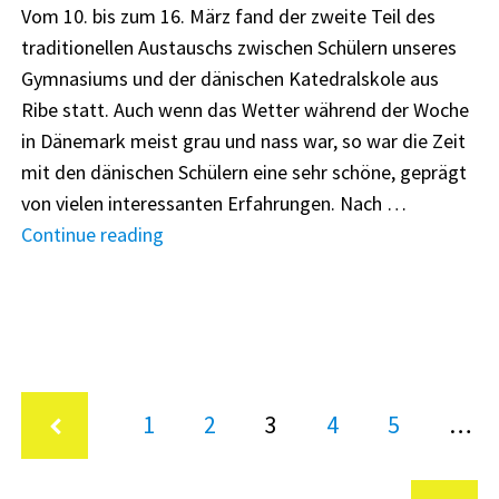
Vom 10. bis zum 16. März fand der zweite Teil des
traditionellen Austauschs zwischen Schülern unseres
Gymnasiums und der dänischen Katedralskole aus
Ribe statt. Auch wenn das Wetter während der Woche
in Dänemark meist grau und nass war, so war die Zeit
mit den dänischen Schülern eine sehr schöne, geprägt
von vielen interessanten Erfahrungen. Nach …
"Die
Continue reading
Zeit
in
Ribe
vom
10.03.
Seitennummerierung
Page
bis
Page
Page
Page
Page
1
2
3
4
5
…
der
zum
Beiträge
16.03.2019"
Vorherige