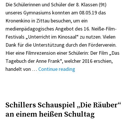
Die Schülerinnen und Schüler der 8. Klassen (9t)
unseres Gymnasiums konnten am 08.05.19 das
Kronenkino in Zittau besuchen, um ein
medienpädagogisches Angebot des 16. Neiße-Film-
Festivals „Unterricht im Kinosaal“ zu nutzen. Vielen
Dank für die Unterstützung durch den Förderverein.
Hier eine Filmrezension einer Schülerin: Der Film „Das
Tagebuch der Anne Frank“, welcher 2016 erschien,
"Kinobesuch
handelt von …
Continue reading
„Das
Tagebuch
der
Anne
Schillers Schauspiel „Die Räuber“
Frank“"
an einem heißen Schultag