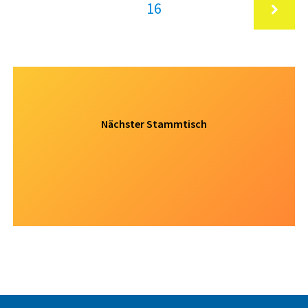
Page
16
Nächste
Nächster Stammtisch