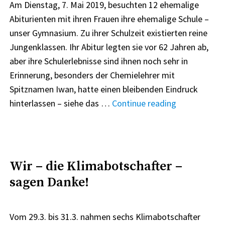
Am Dienstag, 7. Mai 2019, besuchten 12 ehemalige
zwischen
Abiturienten mit ihren Frauen ihre ehemalige Schule –
den
unser Gymnasium. Zu ihrer Schulzeit existierten reine
Städten
Jungenklassen. Ihr Abitur legten sie vor 62 Jahren ab,
Pistoia
aber ihre Schulerlebnisse sind ihnen noch sehr in
(Republik
Erinnerung, besonders der Chemielehrer mit
Italien)
Spitznamen Iwan, hatte einen bleibenden Eindruck
und
"Lebendige
hinterlassen – siehe das …
Continue reading
Zittau
Erinnerungen
(Bundesrepublik
Deutschland)“"
Wir – die Klimabotschafter –
sagen Danke!
Vom 29.3. bis 31.3. nahmen sechs Klimabotschafter