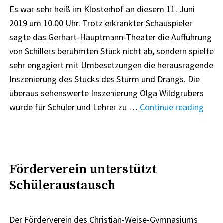
Es war sehr heiß im Klosterhof an diesem 11. Juni
2019 um 10.00 Uhr. Trotz erkrankter Schauspieler
sagte das Gerhart-Hauptmann-Theater die Aufführung
von Schillers berühmten Stück nicht ab, sondern spielte
sehr engagiert mit Umbesetzungen die herausragende
Inszenierung des Stücks des Sturm und Drangs. Die
überaus sehenswerte Inszenierung Olga Wildgrubers
"Schi
wurde für Schüler und Lehrer zu …
Continue reading
Schau
„Die
Räub
an
Förderverein unterstützt
eine
Schüleraustausch
heiß
Schul
Der Förderverein des Christian-Weise-Gymnasiums