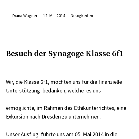
im
Helmholtz-
Diana Wagner
12. Mai 2014
Neuigkeiten
Zentrum
Dresden
Rossendorf
am
Besuch der Synagoge Klasse 6f1
17.04.2014“
Wir, die Klasse 6f1, möchten uns für die finanzielle
Unterstützung
bedanken, welche
es uns
ermöglichte, im Rahmen des Ethikunterrichtes, eine
Exkursion nach Dresden zu unternehmen.
Unser Ausflug
führte uns am 05. Mai 2014 in die