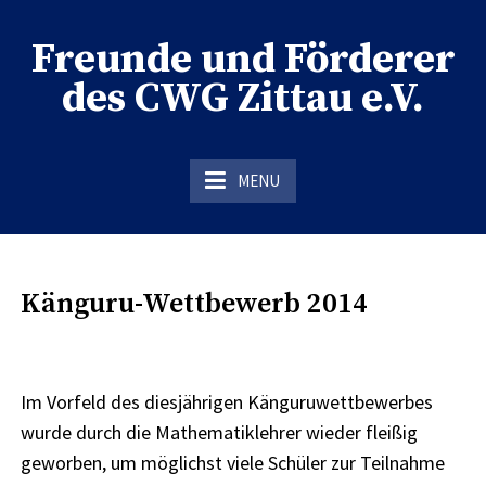
Skip
to
Freunde und Förderer
content
des CWG Zittau e.V.
der Förderverein des CWG Zittau
MENU
Känguru-Wettbewerb 2014
Im Vorfeld des diesjährigen Känguruwettbewerbes
wurde durch die Mathematiklehrer wieder fleißig
geworben, um möglichst viele Schüler zur Teilnahme