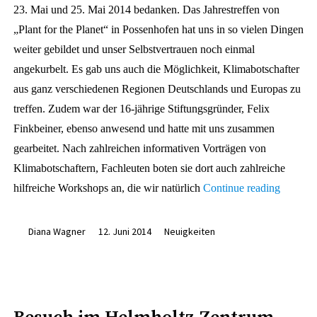
23. Mai und 25. Mai 2014 bedanken. Das Jahrestreffen von
„Plant for the Planet“ in Possenhofen hat uns in so vielen Dingen
weiter gebildet und unser Selbstvertrauen noch einmal
angekurbelt. Es gab uns auch die Möglichkeit, Klimabotschafter
aus ganz verschiedenen Regionen Deutschlands und Europas zu
treffen. Zudem war der 16-jährige Stiftungsgründer, Felix
Finkbeiner, ebenso anwesend und hatte mit uns zusammen
gearbeitet. Nach zahlreichen informativen Vorträgen von
Klimabotschaftern, Fachleuten boten sie dort auch zahlreiche
„Jahrest
hilfreiche Workshops an, die wir natürlich
Continue reading
von
„Plant
Diana Wagner
12. Juni 2014
Neuigkeiten
for
the
Planet“
in
Possenh