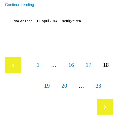
„Einladung
Continue reading
zur
Mitgliederversammlung“
Diana Wagner
13. April 2014
Neuigkeiten
Seitennummerierung
Page
Page
Page
Page
1
…
16
17
18
der
Beiträge
Vorherige
Page
Page
Page
19
20
…
23