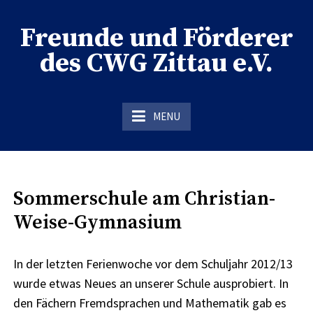
Skip
to
Freunde und Förderer
content
des CWG Zittau e.V.
der Förderverein des CWG Zittau
MENU
Sommerschule am Christian-
Weise-Gymnasium
In der letzten Ferienwoche vor dem Schuljahr 2012/13
wurde etwas Neues an unserer Schule ausprobiert. In
den Fächern Fremdsprachen und Mathematik gab es