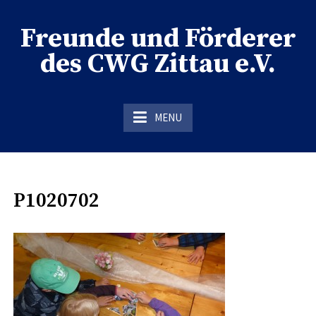
Skip
to
Freunde und Förderer
content
des CWG Zittau e.V.
der Förderverein des CWG Zittau
MENU
P1020702